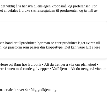
 det viktig å ta hensyn til ens egen kroppsmål og preferanser. For
t anbefales å bruke størrelsesguiden til produsenten og ta mål av
man handler ullprodukter, bør man se etter produkter laget av ren ull
en, og passform som passer din kroppstype. Det kan være lurt å lese
 Herre og Barn hos Europris
•
Alt du trenger å vite om plantejord
•
re i stuen med runde gulvtepper
•
Vaffeljern – Alt du trenger å vite om
aterialet krever skriftlig godkjenning.