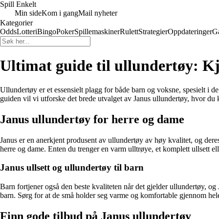
Spill Enkelt
Min side
Kom i gang
Mail nyheter
Kategorier
Odds
Lotteri
Bingo
Poker
Spillemaskiner
Rulett
Strategier
Oppdateringer
G
Ultimat guide til ullundertøy: K
Ullundertøy er et essensielt plagg for både barn og voksne, spesielt i
guiden vil vi utforske det brede utvalget av Janus ullundertøy, hvor du 
Janus ullundertøy for herre og dame
Janus er en anerkjent produsent av ullundertøy av høy kvalitet, og der
herre og dame. Enten du trenger en varm ulltrøye, et komplett ullsett elle
Janus ullsett og ullundertøy til barn
Barn fortjener også den beste kvaliteten når det gjelder ullundertøy, o
barn. Sørg for at de små holder seg varme og komfortable gjennom hele
Finn gode tilbud på Janus ullundertøy