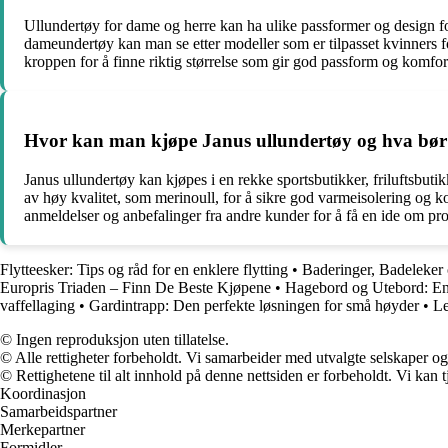
Ullundertøy for dame og herre kan ha ulike passformer og design for 
dameundertøy kan man se etter modeller som er tilpasset kvinners f
kroppen for å finne riktig størrelse som gir god passform og komfor
Hvor kan man kjøpe Janus ullundertøy og hva bør 
Janus ullundertøy kan kjøpes i en rekke sportsbutikker, friluftsbuti
av høy kvalitet, som merinoull, for å sikre god varmeisolering og k
anmeldelser og anbefalinger fra andre kunder for å få en ide om prod
Flytteesker: Tips og råd for en enklere flytting
•
Baderinger, Badeleker 
Europris Triaden – Finn De Beste Kjøpene
•
Hagebord og Utebord: En 
vaffellaging
•
Gardintrapp: Den perfekte løsningen for små høyder
•
Le
© Ingen reproduksjon uten tillatelse.
© Alle rettigheter forbeholdt. Vi samarbeider med utvalgte selskaper o
© Rettighetene til alt innhold på denne nettsiden er forbeholdt. Vi ka
Koordinasjon
Samarbeidspartner
Merkepartner
Formidler