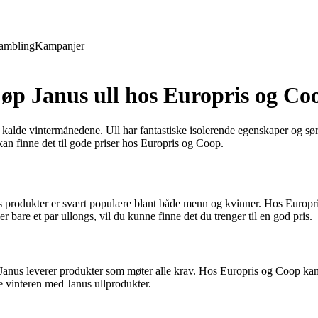
ambling
Kampanjer
jøp Janus ull hos Europris og Co
 de kalde vintermånedene. Ull har fantastiske isolerende egenskaper og 
kan finne det til gode priser hos Europris og Coop.
es produkter er svært populære blant både menn og kvinner. Hos Europri
r bare et par ullongs, vil du kunne finne det du trenger til en god pris.
g Janus leverer produkter som møter alle krav. Hos Europris og Coop kan 
 vinteren med Janus ullprodukter.