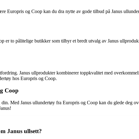
 være Europris og Coop kan du dra nytte av gode tilbud på Janus ullunder
r to pålitelige butikker som tilbyr et bredt utvalg av Janus ullprodukter
 utfordring. Janus ullprodukter kombinerer toppkvalitet med overkommeli
ndertøy hos Europris og Coop.
og Coop
n din. Med Janus ullundertøy fra Europris og Coop kan du glede deg over
Janus!
om Janus ullsett?