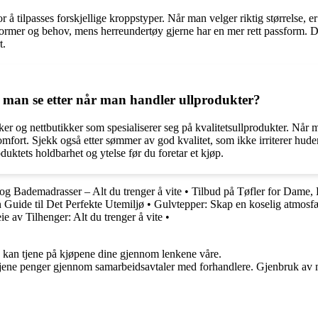
å tilpasses forskjellige kroppstyper. Når man velger riktig størrelse, er
ormer og behov, mens herreundertøy gjerne har en mer rett passform. De
t.
man se etter når man handler ullprodukter?
kker og nettbutikker som spesialiserer seg på kvalitetsullprodukter. Når 
omfort. Sjekk også etter sømmer av god kvalitet, som ikke irriterer hud
uktets holdbarhet og ytelse før du foretar et kjøp.
og Bademadrasser – Alt du trenger å vite
•
Tilbud på Tøfler for Dame,
Guide til Det Perfekte Utemiljø
•
Gulvtepper: Skap en koselig atmosfæ
ie av Tilhenger: Alt du trenger å vite
•
g kan tjene på kjøpene dine gjennom lenkene våre.
n tjene penger gjennom samarbeidsavtaler med forhandlere. Gjenbruk av m