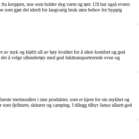
ekk fra kroppen, noe som holder deg varm og tørr. Ull har også evnen
, noe som gjør det ideelt for langvarig bruk uten behov for hyppig
et av myk og kløfri ull av høy kvalitet for å sikre komfort og god
es det å velge ullundertøy med god fukttransporterende evne og
 fineste merinoullen i sine produkter, som er kjent for sin mykhet og
om fjellturer, skiturer og camping. I tillegg tilbyr Janus ullsett god