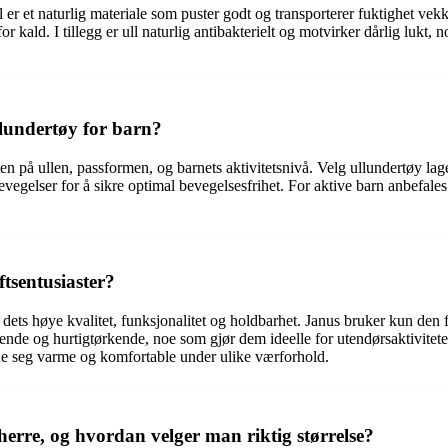
Ull er et naturlig materiale som puster godt og transporterer fuktighet v
for kald. I tillegg er ull naturlig antibakterielt og motvirker dårlig lukt
lundertøy for barn?
ten på ullen, passformen, og barnets aktivitetsnivå. Velg ullundertøy lag
evegelser for å sikre optimal bevegelsesfrihet. For aktive barn anbefal
ftsentusiaster?
av dets høye kvalitet, funksjonalitet og holdbarhet. Janus bruker kun den
nde og hurtigtørkende, noe som gjør dem ideelle for utendørsaktiviteter s
olde seg varme og komfortable under ulike værforhold.
erre, og hvordan velger man riktig størrelse?