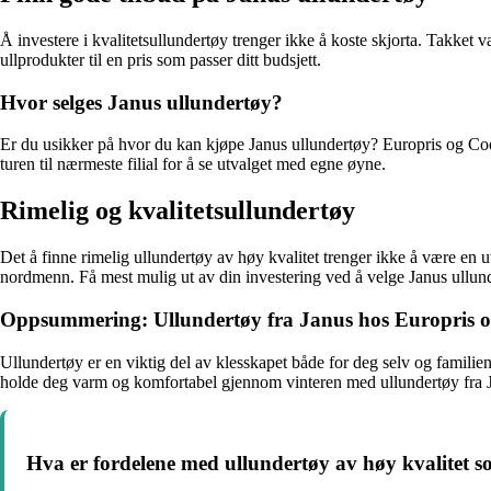
Å investere i kvalitetsullundertøy trenger ikke å koste skjorta. Takket
ullprodukter til en pris som passer ditt budsjett.
Hvor selges Janus ullundertøy?
Er du usikker på hvor du kan kjøpe Janus ullundertøy? Europris og Coop e
turen til nærmeste filial for å se utvalget med egne øyne.
Rimelig og kvalitetsullundertøy
Det å finne rimelig ullundertøy av høy kvalitet trenger ikke å være en
nordmenn. Få mest mulig ut av din investering ved å velge Janus ullu
Oppsummering: Ullundertøy fra Janus hos Europris 
Ullundertøy er en viktig del av klesskapet både for deg selv og familie
holde deg varm og komfortabel gjennom vinteren med ullundertøy fra 
Hva er fordelene med ullundertøy av høy kvalitet s