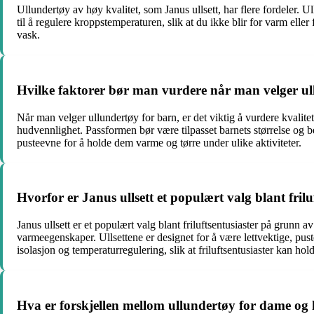
Ullundertøy av høy kvalitet, som Janus ullsett, har flere fordeler. 
til å regulere kroppstemperaturen, slik at du ikke blir for varm eller 
vask.
Hvilke faktorer bør man vurdere når man velger ul
Når man velger ullundertøy for barn, er det viktig å vurdere kvalite
hudvennlighet. Passformen bør være tilpasset barnets størrelse og b
pusteevne for å holde dem varme og tørre under ulike aktiviteter.
Hvorfor er Janus ullsett et populært valg blant frilu
Janus ullsett er et populært valg blant friluftsentusiaster på grunn 
varmeegenskaper. Ullsettene er designet for å være lettvektige, puste
isolasjon og temperaturregulering, slik at friluftsentusiaster kan h
Hva er forskjellen mellom ullundertøy for dame og h