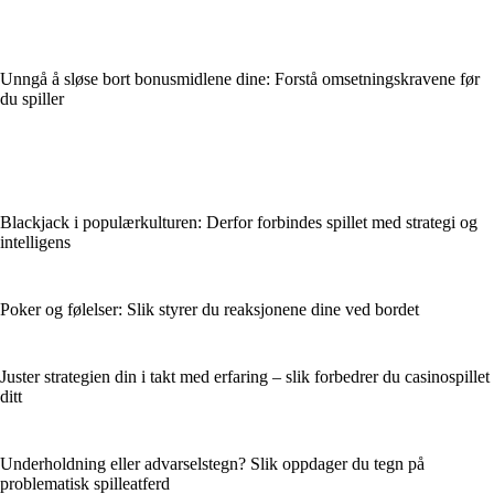
Unngå å sløse bort bonusmidlene dine: Forstå omsetningskravene før
du spiller
Blackjack i populærkulturen: Derfor forbindes spillet med strategi og
intelligens
Poker og følelser: Slik styrer du reaksjonene dine ved bordet
Juster strategien din i takt med erfaring – slik forbedrer du casinospillet
ditt
Underholdning eller advarselstegn? Slik oppdager du tegn på
problematisk spilleatferd