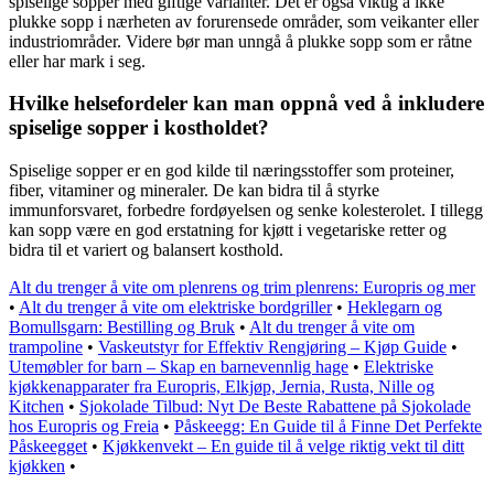
spiselige sopper med giftige varianter. Det er også viktig å ikke
plukke sopp i nærheten av forurensede områder, som veikanter eller
industriområder. Videre bør man unngå å plukke sopp som er råtne
eller har mark i seg.
Hvilke helsefordeler kan man oppnå ved å inkludere
spiselige sopper i kostholdet?
Spiselige sopper er en god kilde til næringsstoffer som proteiner,
fiber, vitaminer og mineraler. De kan bidra til å styrke
immunforsvaret, forbedre fordøyelsen og senke kolesterolet. I tillegg
kan sopp være en god erstatning for kjøtt i vegetariske retter og
bidra til et variert og balansert kosthold.
Alt du trenger å vite om plenrens og trim plenrens: Europris og mer
•
Alt du trenger å vite om elektriske bordgriller
•
Heklegarn og
Bomullsgarn: Bestilling og Bruk
•
Alt du trenger å vite om
trampoline
•
Vaskeutstyr for Effektiv Rengjøring – Kjøp Guide
•
Utemøbler for barn – Skap en barnevennlig hage
•
Elektriske
kjøkkenapparater fra Europris, Elkjøp, Jernia, Rusta, Nille og
Kitchen
•
Sjokolade Tilbud: Nyt De Beste Rabattene på Sjokolade
hos Europris og Freia
•
Påskeegg: En Guide til å Finne Det Perfekte
Påskeegget
•
Kjøkkenvekt – En guide til å velge riktig vekt til ditt
kjøkken
•