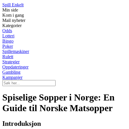
Spill Enkelt
Min side
Kom i gang
Mail nyheter
Kategorier
Odds
Lotteri
Bingo
Poker
Spillemaskiner
Rulett
Strategier
Oppdateringer
Gambling
Kampanjer
Spiselige Sopper i Norge: En
Guide til Norske Matsopper
Introduksjon