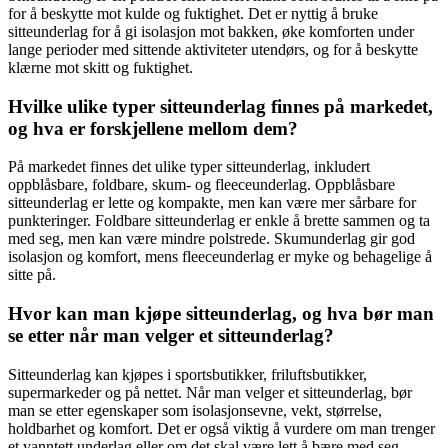
for å beskytte mot kulde og fuktighet. Det er nyttig å bruke
sitteunderlag for å gi isolasjon mot bakken, øke komforten under
lange perioder med sittende aktiviteter utendørs, og for å beskytte
klærne mot skitt og fuktighet.
Hvilke ulike typer sitteunderlag finnes på markedet,
og hva er forskjellene mellom dem?
På markedet finnes det ulike typer sitteunderlag, inkludert
oppblåsbare, foldbare, skum- og fleeceunderlag. Oppblåsbare
sitteunderlag er lette og kompakte, men kan være mer sårbare for
punkteringer. Foldbare sitteunderlag er enkle å brette sammen og ta
med seg, men kan være mindre polstrede. Skumunderlag gir god
isolasjon og komfort, mens fleeceunderlag er myke og behagelige å
sitte på.
Hvor kan man kjøpe sitteunderlag, og hva bør man
se etter når man velger et sitteunderlag?
Sitteunderlag kan kjøpes i sportsbutikker, friluftsbutikker,
supermarkeder og på nettet. Når man velger et sitteunderlag, bør
man se etter egenskaper som isolasjonsevne, vekt, størrelse,
holdbarhet og komfort. Det er også viktig å vurdere om man trenger
et vanntett underlag eller om det skal være lett å bære med seg.