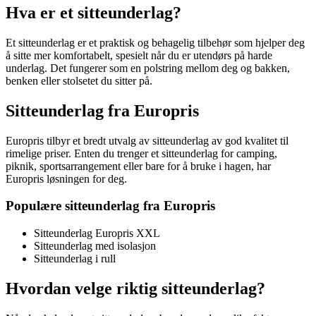
Hva er et sitteunderlag?
Et sitteunderlag er et praktisk og behagelig tilbehør som hjelper deg
å sitte mer komfortabelt, spesielt når du er utendørs på harde
underlag. Det fungerer som en polstring mellom deg og bakken,
benken eller stolsetet du sitter på.
Sitteunderlag fra Europris
Europris tilbyr et bredt utvalg av sitteunderlag av god kvalitet til
rimelige priser. Enten du trenger et sitteunderlag for camping,
piknik, sportsarrangement eller bare for å bruke i hagen, har
Europris løsningen for deg.
Populære sitteunderlag fra Europris
Sitteunderlag Europris XXL
Sitteunderlag med isolasjon
Sitteunderlag i rull
Hvordan velge riktig sitteunderlag?