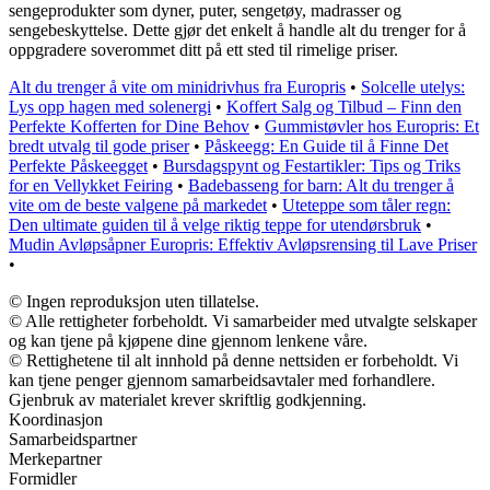
sengeprodukter som dyner, puter, sengetøy, madrasser og
sengebeskyttelse. Dette gjør det enkelt å handle alt du trenger for å
oppgradere soverommet ditt på ett sted til rimelige priser.
Alt du trenger å vite om minidrivhus fra Europris
•
Solcelle utelys:
Lys opp hagen med solenergi
•
Koffert Salg og Tilbud – Finn den
Perfekte Kofferten for Dine Behov
•
Gummistøvler hos Europris: Et
bredt utvalg til gode priser
•
Påskeegg: En Guide til å Finne Det
Perfekte Påskeegget
•
Bursdagspynt og Festartikler: Tips og Triks
for en Vellykket Feiring
•
Badebasseng for barn: Alt du trenger å
vite om de beste valgene på markedet
•
Uteteppe som tåler regn:
Den ultimate guiden til å velge riktig teppe for utendørsbruk
•
Mudin Avløpsåpner Europris: Effektiv Avløpsrensing til Lave Priser
•
© Ingen reproduksjon uten tillatelse.
© Alle rettigheter forbeholdt. Vi samarbeider med utvalgte selskaper
og kan tjene på kjøpene dine gjennom lenkene våre.
© Rettighetene til alt innhold på denne nettsiden er forbeholdt. Vi
kan tjene penger gjennom samarbeidsavtaler med forhandlere.
Gjenbruk av materialet krever skriftlig godkjenning.
Koordinasjon
Samarbeidspartner
Merkepartner
Formidler