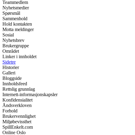
Teammedlem
Nyhetsmedier
Spørsmål
Sammenhold
Hold kontakten
Motta meldinger
Sosial
Nyhetsbrev
Brukergruppe
Området
Linker i innholdet
Sidetre
Historier
Galleri
Bloggside
Innholdsfeed
Rettslig grunnlag
Internett-informasjonskapsler
Konfidensialitet
Åndsverkloven
Forhold
Brukervennlighet
Miljøbevissthet
SpillEnkelt.com
Online Oslo