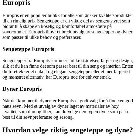
Europris
Europris er en populær butikk for alle som ønsker kvalitetsprodukter
til en rimelig pris. Sengeteppe er en viktig del av sengeutstyret som
bidrar til å skape en koselig og komfortabel atmosfære på
soverommet. Europris tilbyr et bredt utvalg av sengetepper og dyner
som passer til ulike behov og preferanser.
Sengeteppe Europris
Sengetepper fra Europris kommer i ulike størrelser, farger og design,
slik at du kan finne det som passer best til din seng og interiør. Enten
du foretrekker et enkelt og elegant sengeteppe eller et mer fargerikt
og mønstret alternativ, har Europris noe for enhver smak.
Dyner Europris
Når det kommer til dyner, er Europris et godt valg for å finne en god
natts søvn. Med et utvalg av dyner laget av materialer av høy
kvalitet, som dun og fiber, kan du velge den typen dyne som passer
best til din søvnpreferanse og sesong.
Hvordan velge riktig sengeteppe og dyne?