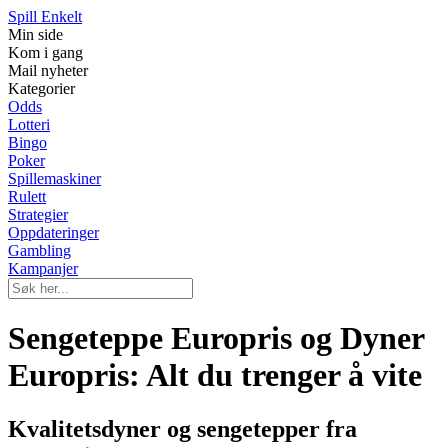
Spill Enkelt
Min side
Kom i gang
Mail nyheter
Kategorier
Odds
Lotteri
Bingo
Poker
Spillemaskiner
Rulett
Strategier
Oppdateringer
Gambling
Kampanjer
Sengeteppe Europris og Dyner
Europris: Alt du trenger å vite
Kvalitetsdyner og sengetepper fra