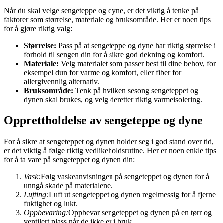
Når du skal velge sengeteppe og dyne, er det viktig å tenke på
faktorer som størrelse, materiale og bruksområde. Her er noen tips
for å gjøre riktig valg:
Størrelse:
Pass på at sengeteppe og dyne har riktig størrelse i
forhold til sengen din for å sikre god dekning og komfort.
Materiale:
Velg materialet som passer best til dine behov, for
eksempel dun for varme og komfort, eller fiber for
allergivennlig alternativ.
Bruksområde:
Tenk på hvilken sesong sengeteppet og
dynen skal brukes, og velg deretter riktig varmeisolering.
Opprettholdelse av sengeteppe og dyne
For å sikre at sengeteppet og dynen holder seg i god stand over tid,
er det viktig å følge riktig vedlikeholdsrutine. Her er noen enkle tips
for å ta vare på sengeteppet og dynen din:
Vask:
Følg vaskeanvisningen på sengeteppet og dynen for å
unngå skade på materialene.
Lufting:
Luft ut sengeteppet og dynen regelmessig for å fjerne
fuktighet og lukt.
Oppbevaring:
Oppbevar sengeteppet og dynen på en tørr og
ventilert plass når de ikke er i bruk.