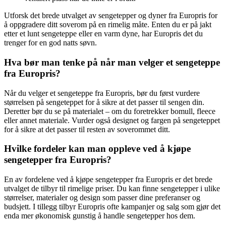
Utforsk det brede utvalget av sengetepper og dyner fra Europris for
å oppgradere ditt soverom på en rimelig måte. Enten du er på jakt
etter et lunt sengeteppe eller en varm dyne, har Europris det du
trenger for en god natts søvn.
Hva bør man tenke på når man velger et sengeteppe
fra Europris?
Når du velger et sengeteppe fra Europris, bør du først vurdere
størrelsen på sengeteppet for å sikre at det passer til sengen din.
Deretter bør du se på materialet – om du foretrekker bomull, fleece
eller annet materiale. Vurder også designet og fargen på sengeteppet
for å sikre at det passer til resten av soverommet ditt.
Hvilke fordeler kan man oppleve ved å kjøpe
sengetepper fra Europris?
En av fordelene ved å kjøpe sengetepper fra Europris er det brede
utvalget de tilbyr til rimelige priser. Du kan finne sengetepper i ulike
størrelser, materialer og design som passer dine preferanser og
budsjett. I tillegg tilbyr Europris ofte kampanjer og salg som gjør det
enda mer økonomisk gunstig å handle sengetepper hos dem.