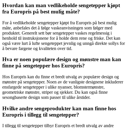
Hvordan kan man vedlikeholde sengetepper kjøpt
fra Europris på best mulig måte?
For å vedlikeholde sengetepper kjøpt fra Europris på best mulig
måte, anbefales det å følge vaskeanvisningen som følger med
produktet. Generelt sett bør sengetepper vaskes regelmessig i
henhold til instruksjonene for å holde dem rene og friske. Det kan
også være lurt å lufte sengeteppet jevnlig og unngå direkte sollys for
å bevare fargene og kvaliteten over tid.
Hva er noen populære design og mønstre man kan
finne på sengetepper hos Europris?
Hos Europris kan du finne et bredt utvalg av populære design og
mønstre på sengetepper. Noen av de vanligste designene inkluderer
ensfargede sengetepper i ulike nyanser, blomstermønstre,
geometriske mønstre, striper og sjekker. Du kan også finne
sesongbaserte design som passer til ulike årstider.
Hvilke andre sengeprodukter kan man finne hos
Europris i tillegg til sengetepper?
I tillegg til sengetepper tilbyr Europris et bredt utvalg av andre