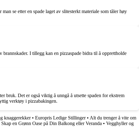
 man se etter en spade laget av slitesterkt materiale som tåler høy
 brannskader. I tillegg kan en pizzaspade bidra til å opprettholde
er bruk. Det er også viktig å unngå å utsette spaden for ekstrem
yttig verktøy i pizzabakingen.
 og knaggerekker
•
Europris Ledige Stillinger
•
Alt du trenger å vite om
– Skap en Grønn Oase på Din Balkong eller Veranda
•
Vegghyller og