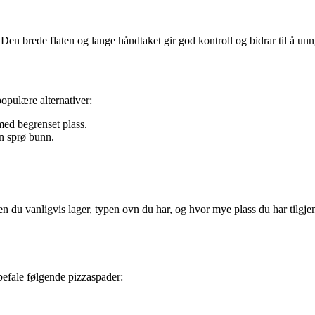
Den brede flaten og lange håndtaket gir god kontroll og bidrar til å unn
populære alternativer:
med begrenset plass.
en sprø bunn.
aen du vanligvis lager, typen ovn du har, og hvor mye plass du har tilg
befale følgende pizzaspader:
.