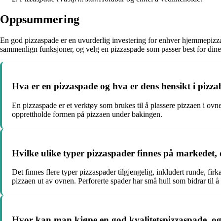
Oppsummering
En god pizzaspade er en uvurderlig investering for enhver hjemmepizzab
sammenlign funksjoner, og velg en pizzaspade som passer best for din
Hva er en pizzaspade og hva er dens hensikt i pizz
En pizzaspade er et verktøy som brukes til å plassere pizzaen i ovnen
opprettholde formen på pizzaen under bakingen.
Hvilke ulike typer pizzaspader finnes på markedet,
Det finnes flere typer pizzaspader tilgjengelig, inkludert runde, fir
pizzaen ut av ovnen. Perforerte spader har små hull som bidrar til å
Hvor kan man kjøpe en god kvalitetspizzaspade, og