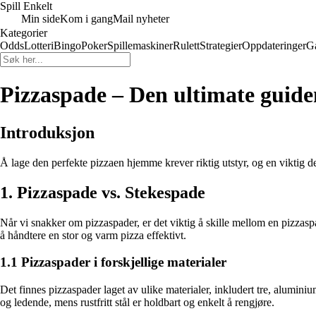
Spill Enkelt
Min side
Kom i gang
Mail nyheter
Kategorier
Odds
Lotteri
Bingo
Poker
Spillemaskiner
Rulett
Strategier
Oppdateringer
G
Pizzaspade – Den ultimate guiden
Introduksjon
Å lage den perfekte pizzaen hjemme krever riktig utstyr, og en viktig d
1. Pizzaspade vs. Stekespade
Når vi snakker om pizzaspader, er det viktig å skille mellom en pizzasp
å håndtere en stor og varm pizza effektivt.
1.1 Pizzaspader i forskjellige materialer
Det finnes pizzaspader laget av ulike materialer, inkludert tre, aluminiu
og ledende, mens rustfritt stål er holdbart og enkelt å rengjøre.