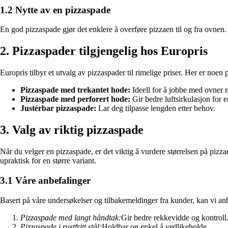
1.2 Nytte av en pizzaspade
En god pizzaspade gjør det enklere å overføre pizzaen til og fra ovnen. 
2. Pizzaspader tilgjengelig hos Europris
Europris tilbyr et utvalg av pizzaspader til rimelige priser. Her er noen 
Pizzaspade med trekantet hode:
Ideell for å jobbe med ovner 
Pizzaspade med perforert hode:
Gir bedre luftsirkulasjon for 
Justérbar pizzaspade:
Lar deg tilpasse lengden etter behov.
3. Valg av riktig pizzaspade
Når du velger en pizzaspade, er det viktig å vurdere størrelsen på pizz
upraktisk for en større variant.
3.1 Våre anbefalinger
Basert på våre undersøkelser og tilbakemeldinger fra kunder, kan vi an
Pizzaspade med langt håndtak:
Gir bedre rekkevidde og kontroll
Pizzaspade i rustfritt stål:
Holdbar og enkel å vedlikeholde.