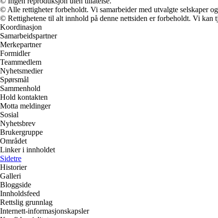
© Ingen reproduksjon uten tillatelse.
© Alle rettigheter forbeholdt. Vi samarbeider med utvalgte selskaper o
© Rettighetene til alt innhold på denne nettsiden er forbeholdt. Vi ka
Koordinasjon
Samarbeidspartner
Merkepartner
Formidler
Teammedlem
Nyhetsmedier
Spørsmål
Sammenhold
Hold kontakten
Motta meldinger
Sosial
Nyhetsbrev
Brukergruppe
Området
Linker i innholdet
Sidetre
Historier
Galleri
Bloggside
Innholdsfeed
Rettslig grunnlag
Internett-informasjonskapsler