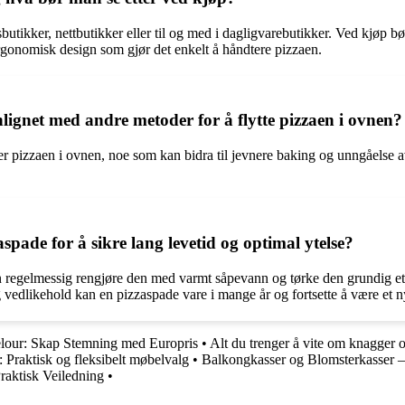
utikker, nettbutikker eller til og med i dagligvarebutikker. Ved kjøp bør
rgonomisk design som gjør det enkelt å håndtere pizzaen.
ignet med andre metoder for å flytte pizzaen i ovnen?
er pizzaen i ovnen, noe som kan bidra til jevnere baking og unngåelse av
pade for å sikre lang levetid og optimal ytelse?
an regelmessig rengjøre den med varmt såpevann og tørke den grundig ett
 vedlikehold kan en pizzaspade vare i mange år og fortsette å være et n
Velour: Skap Stemning med Europris
•
Alt du trenger å vite om knagger
Praktisk og fleksibelt møbelvalg
•
Balkongkasser og Blomsterkasser 
Praktisk Veiledning
•