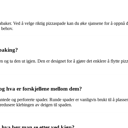
aker. Ved å velge riktig pizzaspade kan du øke sjansene for å oppnå de
e behov.
abaking?
 og ta den ut igjen. Den er designet for å gjøre det enklere å flytte piz
 og hva er forskjellene mellom dem?
kantede og perforerte spader. Runde spader er vanligvis brukt til å plass
 redusere klebingen av deigen til spaden.
 hva bør man se etter ved kjøp?