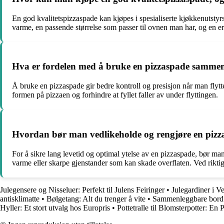
En god kvalitetspizzaspade kan kjøpes i spesialiserte kjøkkenutstyrsb
varme, en passende størrelse som passer til ovnen man har, og en e
Hva er fordelen med å bruke en pizzaspade sammenl
Å bruke en pizzaspade gir bedre kontroll og presisjon når man flytt
formen på pizzaen og forhindre at fyllet faller av under flyttingen.
Hvordan bør man vedlikeholde og rengjøre en pizzas
For å sikre lang levetid og optimal ytelse av en pizzaspade, bør m
varme eller skarpe gjenstander som kan skade overflaten. Ved riktig
Julegensere og Nisseluer: Perfekt til Julens Feiringer
•
Julegardiner i 
antisklimatte
•
Bølgetang: Alt du trenger å vite
•
Sammenleggbare bord: 
Hyller: Et stort utvalg hos Europris
•
Pottetralle til Blomsterpotter: En 