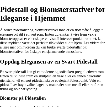
Pidestall og Blomsterstativer for
Eleganse i Hjemmet
Å bruke pidestaller og blomsterstativer inne er en flott måte å legge til
eleganse og stil i ethvert rom. Enten du ønsker å vise frem vakre
blomsteroppsatser eller skape en visuell interessepunkt i rommet, kan
disse møblene være det perfekte tilskuddet til ditt hjem. Les videre for
å lære mer om hvordan du kan bruke svarte pidestaller og
blomsterstativer for å skape en sjarmerende atmosfære.
Oppdag Elegansen av en Svart Pidestall
En svart pidestall kan gi et moderne og sofistikert preg til ethvert rom.
Enten du vil vise frem en skulptur, en vase eller en annen dekorativ
gjenstand, vil en sort pidestall skape et elegant fokuspunkt. Velg en
pidestall av høy kvalitet laget av materialer som metall eller tre for en
tidløs og holdbar løsning.
Blomster på Pidestallen