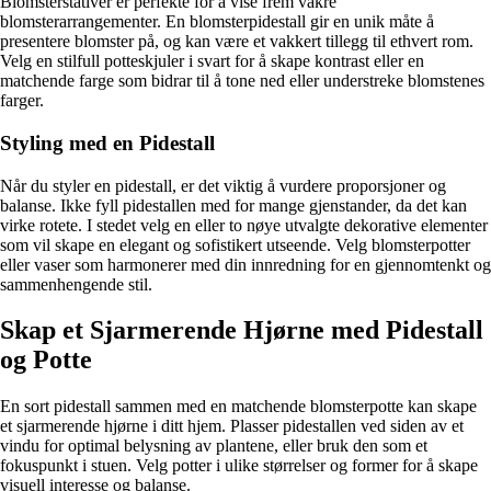
Blomsterstativer er perfekte for å vise frem vakre
blomsterarrangementer. En blomsterpidestall gir en unik måte å
presentere blomster på, og kan være et vakkert tillegg til ethvert rom.
Velg en stilfull potteskjuler i svart for å skape kontrast eller en
matchende farge som bidrar til å tone ned eller understreke blomstenes
farger.
Styling med en Pidestall
Når du styler en pidestall, er det viktig å vurdere proporsjoner og
balanse. Ikke fyll pidestallen med for mange gjenstander, da det kan
virke rotete. I stedet velg en eller to nøye utvalgte dekorative elementer
som vil skape en elegant og sofistikert utseende. Velg blomsterpotter
eller vaser som harmonerer med din innredning for en gjennomtenkt og
sammenhengende stil.
Skap et Sjarmerende Hjørne med Pidestall
og Potte
En sort pidestall sammen med en matchende blomsterpotte kan skape
et sjarmerende hjørne i ditt hjem. Plasser pidestallen ved siden av et
vindu for optimal belysning av plantene, eller bruk den som et
fokuspunkt i stuen. Velg potter i ulike størrelser og former for å skape
visuell interesse og balanse.