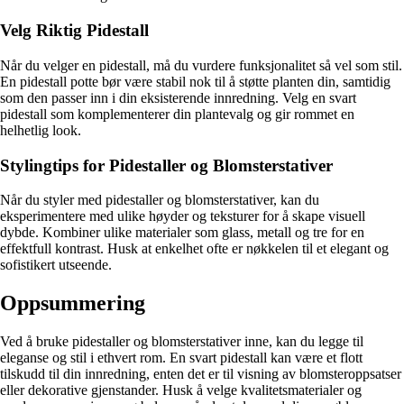
Velg Riktig Pidestall
Når du velger en pidestall, må du vurdere funksjonalitet så vel som stil.
En pidestall potte bør være stabil nok til å støtte planten din, samtidig
som den passer inn i din eksisterende innredning. Velg en svart
pidestall som komplementerer din plantevalg og gir rommet en
helhetlig look.
Stylingtips for Pidestaller og Blomsterstativer
Når du styler med pidestaller og blomsterstativer, kan du
eksperimentere med ulike høyder og teksturer for å skape visuell
dybde. Kombiner ulike materialer som glass, metall og tre for en
effektfull kontrast. Husk at enkelhet ofte er nøkkelen til et elegant og
sofistikert utseende.
Oppsummering
Ved å bruke pidestaller og blomsterstativer inne, kan du legge til
eleganse og stil i ethvert rom. En svart pidestall kan være et flott
tilskudd til din innredning, enten det er til visning av blomsteroppsatser
eller dekorative gjenstander. Husk å velge kvalitetsmaterialer og