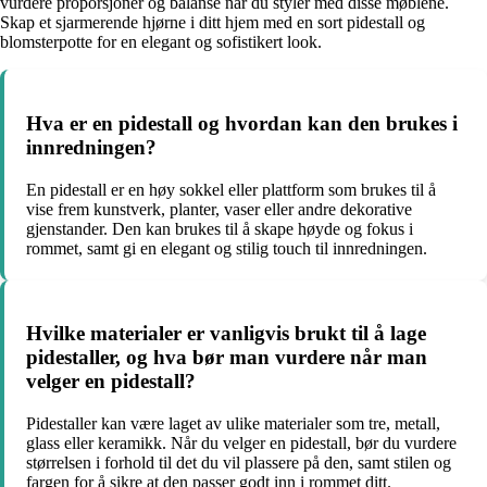
vurdere proporsjoner og balanse når du styler med disse møblene.
Skap et sjarmerende hjørne i ditt hjem med en sort pidestall og
blomsterpotte for en elegant og sofistikert look.
Hva er en pidestall og hvordan kan den brukes i
innredningen?
En pidestall er en høy sokkel eller plattform som brukes til å
vise frem kunstverk, planter, vaser eller andre dekorative
gjenstander. Den kan brukes til å skape høyde og fokus i
rommet, samt gi en elegant og stilig touch til innredningen.
Hvilke materialer er vanligvis brukt til å lage
pidestaller, og hva bør man vurdere når man
velger en pidestall?
Pidestaller kan være laget av ulike materialer som tre, metall,
glass eller keramikk. Når du velger en pidestall, bør du vurdere
størrelsen i forhold til det du vil plassere på den, samt stilen og
fargen for å sikre at den passer godt inn i rommet ditt.