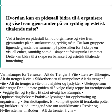
Hvordan kan en pidestall bidra til å organisere
og vise frem gjenstander på en ryddig og estetisk
tiltalende måte?
Ved å bruke en pidestall kan du organisere og vise frem
gjenstander på en strukturert og ryddig måte. Du kan gruppere
lignende gjenstander sammen på pidestallen for å skape en
visuell enhet, samtidig som du skaper et fokuspunkt i rommet.
Dette kan bidra til å skape en balansert og estetisk tiltalende
innredning.
Varmelamper for Terrassen: Alt du Trenger å Vite
•
Leie av Tilhenger:
Alt du trenger å vite
•
Sikkerhetsnett til trampoline: Alt du trenger å
vite
•
Alt du trenger å vite om utelykter og lyslykter
•
Uteteppe som
tåler regn: Den ultimate guiden til å velge riktig teppe for utendørsbruk
•
Vegghyller og Hyller: Et stort utvalg hos Europris
•
Oppbevaringsbokser: Praktiske løsninger for oppbevaring og
organisering
•
Terrakottapotter: En komplett guide til terrakotta potter
og krukker
•
Alt du trenger å vite om antisklimatte
•
Reoler og
Hyllesystemer til Boden – Alt du trenger å vite
•