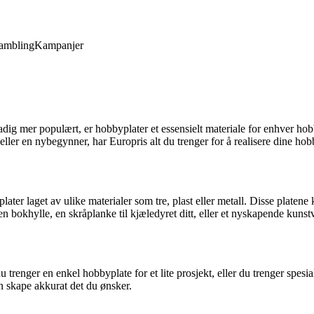
ambling
Kampanjer
tadig mer populært, er hobbyplater et essensielt materiale for enhver ho
eller en nybegynner, har Europris alt du trenger for å realisere dine hob
ater laget av ulike materialer som tre, plast eller metall. Disse platene
 bokhylle, en skråplanke til kjæledyret ditt, eller et nyskapende kunstve
u trenger en enkel hobbyplate for et lite prosjekt, eller du trenger spesia
an skape akkurat det du ønsker.