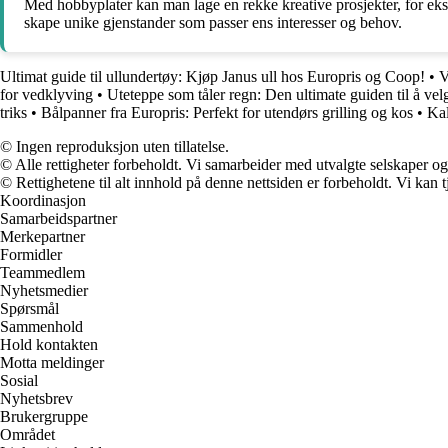
Med hobbyplater kan man lage en rekke kreative prosjekter, for eks
skape unike gjenstander som passer ens interesser og behov.
Ultimat guide til ullundertøy: Kjøp Janus ull hos Europris og Coop!
•
V
for vedklyving
•
Uteteppe som tåler regn: Den ultimate guiden til å vel
triks
•
Bålpanner fra Europris: Perfekt for utendørs grilling og kos
•
Kal
© Ingen reproduksjon uten tillatelse.
© Alle rettigheter forbeholdt. Vi samarbeider med utvalgte selskaper o
© Rettighetene til alt innhold på denne nettsiden er forbeholdt. Vi ka
Koordinasjon
Samarbeidspartner
Merkepartner
Formidler
Teammedlem
Nyhetsmedier
Spørsmål
Sammenhold
Hold kontakten
Motta meldinger
Sosial
Nyhetsbrev
Brukergruppe
Området