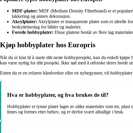
MDF-plater:
MDF (Medium Density Fiberboard) er et populært val
lakkering og annen dekorasjon.
Akrylplater:
Akrylplater er transparente plater som er ideelle for
beskyttelseslag for bilder og malerier.
Forede hobbyplater:
Disse platene består av flere lag materialer
Kjøp hobbyplater hos Europris
Når du er klar til å starte ditt neste hobbyprosjekt, kan du enkelt kjøpe
kan være nyttig for ditt prosjekt. Ikke nøl med å utforske deres brede u
Enten du er en erfaren håndverker eller en nybegynner, vil hobbyplater f
Hva er hobbyplater, og hva brukes de til?
Hobbyplater er tynne plater laget av ulike materialer som tre, plas
limes og formes etter behov, og er derfor svært allsidige i bruk.