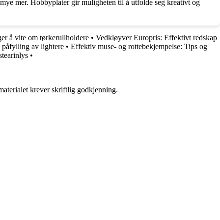
ye mer. Hobbyplater gir muligheten til å utfolde seg kreativt og
ger å vite om tørkerullholdere
•
Vedkløyver Europris: Effektivt redskap
 påfylling av lightere
•
Effektiv muse- og rottebekjempelse: Tips og
stearinlys
•
aterialet krever skriftlig godkjenning.