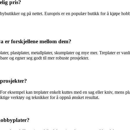
lig pris?
utikker og på nettet. Europris er en populær butikk for å kjøpe hobbypla
va er forskjellene mellom dem?
plater, plastplater, metallplater, skumplater og mye mer. Treplater er va
bare og egner seg godt til mer robuste prosjekter.
prosjekter?
For eksempel kan treplater enkelt kuttes med en sag eller kniv, mens pl
riktige verktøy og teknikker for å oppnå ønsket resultat.
hobbyplater?