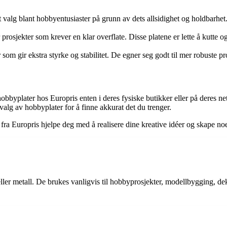
g blant hobbyentusiaster på grunn av dets allsidighet og holdbarhet. D
 prosjekter som krever en klar overflate. Disse platene er lette å kutte o
 som gir ekstra styrke og stabilitet. De egner seg godt til mer robuste pr
 hobbyplater hos Europris enten i deres fysiske butikker eller på deres n
tvalg av hobbyplater for å finne akkurat det du trenger.
ra Europris hjelpe deg med å realisere dine kreative idéer og skape noe 
t eller metall. De brukes vanligvis til hobbyprosjekter, modellbygging, 