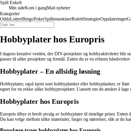
Spill Enkelt
Min side
Kom i gang
Mail nyheter
Kategorier
Odds
Lotteri
Bingo
Poker
Spillemaskiner
Rulett
Strategier
Oppdateringer
G
Hobbyplater hos Europris
I dagens kreative verden, der DIY-prosjekter og hobbyaktiviteter blir s
passer til ulike prosjekter og formål. Enten du er en erfaren håndverker 
Hobbyplater – En allsidig løsning
Hobbyplater, også kjent som hobbyplanker eller hobbyplanker, er flate pl
egnet for en rekke ulike hobbyprosjekter. Uansett om du ønsker å lage en
Hobbyplater hos Europris
Europris tilbyr et bredt utvalg av hobbyplater til rimelige priser. Enten d
Du kan velge mellom ulike materialer, farger og størrelser, slik at du k
Populære typer hobbyplater hos Europris