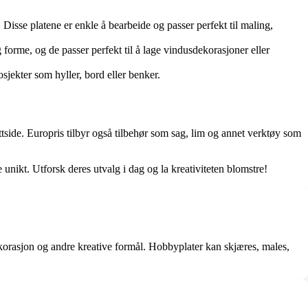
isse platene er enkle å bearbeide og passer perfekt til maling,
g forme, og de passer perfekt til å lage vindusdekorasjoner eller
osjekter som hyller, bord eller benker.
ettside. Europris tilbyr også tilbehør som sag, lim og annet verktøy som
unikt. Utforsk deres utvalg i dag og la kreativiteten blomstre!
dekorasjon og andre kreative formål. Hobbyplater kan skjæres, males,