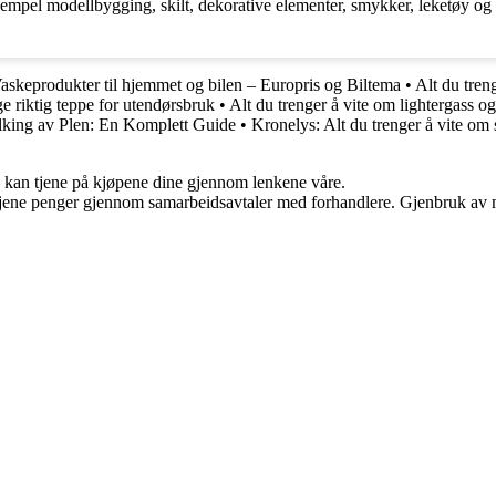
empel modellbygging, skilt, dekorative elementer, smykker, leketøy og m
askeprodukter til hjemmet og bilen – Europris og Biltema
•
Alt du tren
ge riktig teppe for utendørsbruk
•
Alt du trenger å vite om lightergass og
king av Plen: En Komplett Guide
•
Kronelys: Alt du trenger å vite om 
g kan tjene på kjøpene dine gjennom lenkene våre.
n tjene penger gjennom samarbeidsavtaler med forhandlere. Gjenbruk av m