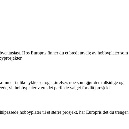
bbyentusiast. Hos Europris finner du et bredt utvalg av hobbyplater som
byprosjekter.
 kommer i ulike tykkelser og størrelser, noe som gjør dem allsidige og
rk, vil hobbyplater være det perfekte valget for ditt prosjekt.
ltilpassede hobbyplater til et større prosjekt, har Europris det du trenger.