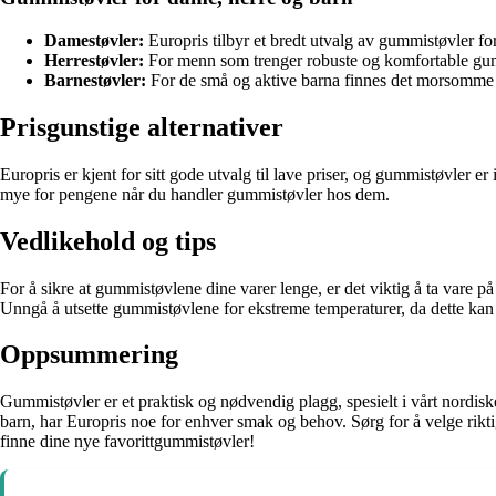
Damestøvler:
Europris tilbyr et bredt utvalg av gummistøvler for
Herrestøvler:
For menn som trenger robuste og komfortable gummi
Barne­støvler:
For de små og aktive barna finnes det morsomme o
Prisgunstige alternativer
Europris er kjent for sitt gode utvalg til lave priser, og gummistøvler er
mye for pengene når du handler gummistøvler hos dem.
Vedlikehold og tips
For å sikre at gummistøvlene dine varer lenge, er det viktig å ta vare 
Unngå å utsette gummistøvlene for ekstreme temperaturer, da dette kan f
Oppsummering
Gummistøvler er et praktisk og nødvendig plagg, spesielt i vårt nordisk
barn, har Europris noe for enhver smak og behov. Sørg for å velge riktig
finne dine nye favorittgummistøvler!