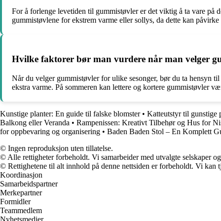
For å forlenge levetiden til gummistøvler er det viktig å ta vare på 
gummistøvlene for ekstrem varme eller sollys, da dette kan påvirke 
Hvilke faktorer bør man vurdere når man velger gu
Når du velger gummistøvler for ulike sesonger, bør du ta hensyn til
ekstra varme. På sommeren kan lettere og kortere gummistøvler være 
Kunstige planter: En guide til falske blomster
•
Katteutstyr til gunstige
Balkong eller Veranda
•
Rampenissen: Kreativt Tilbehør og Hus for Ni
for oppbevaring og organisering
•
Baden Baden Stol – En Komplett G
© Ingen reproduksjon uten tillatelse.
© Alle rettigheter forbeholdt. Vi samarbeider med utvalgte selskaper o
© Rettighetene til alt innhold på denne nettsiden er forbeholdt. Vi ka
Koordinasjon
Samarbeidspartner
Merkepartner
Formidler
Teammedlem
Nyhetsmedier