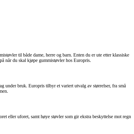
støvler til både dame, herre og barn. Enten du er ute etter klassiske
ke på når du skal kjøpe gummistøvler hos Europris.
g under bruk. Europris tilbyr et variert utvalg av størrelser, fra små
rmen.
foret eller uforet, samt høye støvler som gir ekstra beskyttelse mot regn