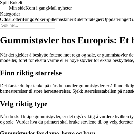
Spill Enkelt
Min side
Kom i gang
Mail nyheter
Kategorier
Odds
Lotteri
Bingo
Poker
Spillemaskiner
Rulett
Strategier
Oppdateringer
G
Gummistøvler hos Europris: Et br
Når det gjelder å beskytte føttene mot regn og søle, er gummistøvler de
modeller, foret for ekstra varme eller høye støvler for ekstra beskyttel
Finn riktig størrelse
Det første du bør tenke på når du handler gummistøvler er å finne riktig s
barnestørrelser til store herrestørrelser. Sjekk størrelsestabellen på net
Velg riktig type
Når du skal kjøpe gummistøvler, er det også viktig å vurdere hvilken type 
og søle. Vurder hva du primært skal bruke støvlene til, og velg deretter
Gummistøvler for dame, herre og barn