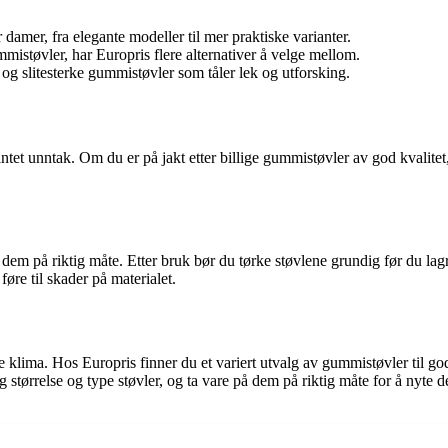
 damer, fra elegante modeller til mer praktiske varianter.
støvler, har Europris flere alternativer å velge mellom.
g slitesterke gummistøvler som tåler lek og utforsking.
 intet unntak. Om du er på jakt etter billige gummistøvler av god kvalitet
på dem på riktig måte. Etter bruk bør du tørke støvlene grundig før du 
øre til skader på materialet.
e klima. Hos Europris finner du et variert utvalg av gummistøvler til go
 størrelse og type støvler, og ta vare på dem på riktig måte for å nyte 