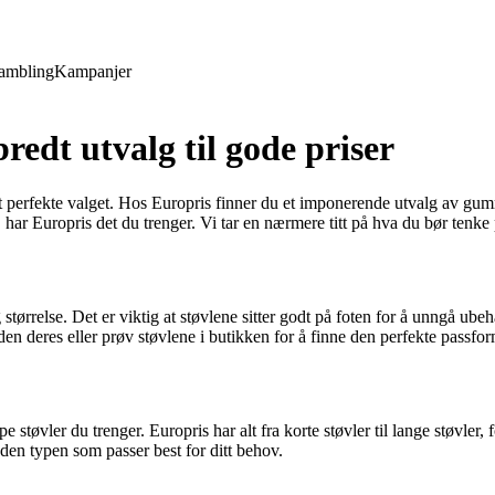
ambling
Kampanjer
edt utvalg til gode priser
t perfekte valget. Hos Europris finner du et imponerende utvalg av gummi
se, har Europris det du trenger. Vi tar en nærmere titt på hva du bør ten
tørrelse. Det er viktig at støvlene sitter godt på foten for å unngå ubeha
tsiden deres eller prøv støvlene i butikken for å finne den perfekte passfo
støvler du trenger. Europris har alt fra korte støvler til lange støvler, 
 den typen som passer best for ditt behov.