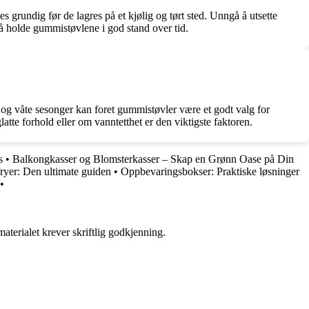
s grundig før de lagres på et kjølig og tørt sted. Unngå å utsette
 å holde gummistøvlene i god stand over tid.
 og våte sesonger kan foret gummistøvler være et godt valg for
te forhold eller om vanntetthet er den viktigste faktoren.
s
•
Balkongkasser og Blomsterkasser – Skap en Grønn Oase på Din
fryer: Den ultimate guiden
•
Oppbevaringsbokser: Praktiske løsninger
•
aterialet krever skriftlig godkjenning.