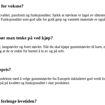
 for voksne?
valitet, passform og funksjonalitet. Sjekk at støvlene er laget av slitest
e. Funksjonalitet som god såle for godt grep og vanntett materiale er også
 bør man tenke på ved kjøp?
, langstøvler og foret støvler. Når du skal kjøpe gummistøvler til barn, 
g at de er enkle for barnet å ta av og på selv.
opris?
 Fordelene med å velge gummistøvler fra Europris inkluderer god verdi for
 på kvalitet og funksjonalitet i sine produkter.
forlenge levetiden?