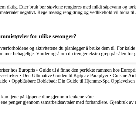
dem riktig. Etter bruk bør støvlene rengjøres med mildt såpevann og tørke
materialet negativt. Regelmessig rengjøring og vedlikehold vil bidra til
mmistøvler for ulike sesonger?
 værforholdene og aktivitetene du planlegger å bruke dem til. For kalde
mer behagelige. Vurder også om du trenger ekstra grep på sålen for glat
 priser hos Europris
•
Guide til å finne den perfekte rammen hos Europri
ssestreker
•
Den Ultimative Guiden til Kjøp av Paraplyer
•
Cuisine Air
uide
•
Oppblåsbare Boblebad: Din Guide til Hjemme-Spa Opplevelsen
g kan tjene på kjøpene dine gjennom lenkene våre.
n tjene penger gjennom samarbeidsavtaler med forhandlere. Gjenbruk av m