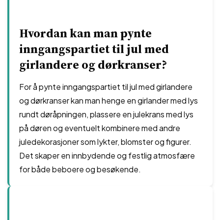
Hvordan kan man pynte
inngangspartiet til jul med
girlandere og dørkranser?
For å pynte inngangspartiet til jul med girlandere
og dørkranser kan man henge en girlander med lys
rundt døråpningen, plassere en julekrans med lys
på døren og eventuelt kombinere med andre
juledekorasjoner som lykter, blomster og figurer.
Det skaper en innbydende og festlig atmosfære
for både beboere og besøkende.