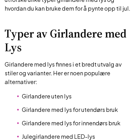
hvordan du kan bruke dem for å pynte opp til jul.
Typer av Girlandere med
Lys
Girlandere med lys finnes i et bredt utvalg av
stiler og varianter. Her er noen populære
alternativer:
Girlandere uten lys
Girlandere med lys for utendørs bruk
Girlandere med lys for innendørs bruk
Julegirlandere med LED-lys