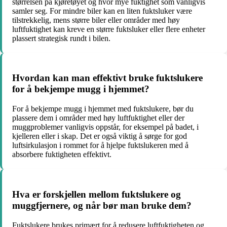
størrelsen på kjøretøyet og hvor mye fuktighet som vanligvis
samler seg. For mindre biler kan en liten fuktsluker være
tilstrekkelig, mens større biler eller områder med høy
luftfuktighet kan kreve en større fuktsluker eller flere enheter
plassert strategisk rundt i bilen.
Hvordan kan man effektivt bruke fuktslukere
for å bekjempe mugg i hjemmet?
For å bekjempe mugg i hjemmet med fuktslukere, bør du
plassere dem i områder med høy luftfuktighet eller der
muggproblemer vanligvis oppstår, for eksempel på badet, i
kjelleren eller i skap. Det er også viktig å sørge for god
luftsirkulasjon i rommet for å hjelpe fuktslukeren med å
absorbere fuktigheten effektivt.
Hva er forskjellen mellom fuktslukere og
muggfjernere, og når bør man bruke dem?
Fuktslukere brukes primært for å redusere luftfuktigheten og