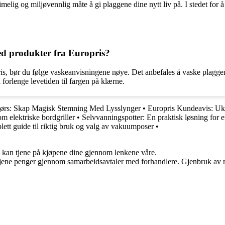
melig og miljøvennlig måte å gi plaggene dine nytt liv på. I stedet for å
d produkter fra Europris?
ris, bør du følge vaskeanvisningene nøye. Det anbefales å vaske plagg
forlenge levetiden til fargen på klærne.
ørs: Skap Magisk Stemning Med Lysslynger
•
Europris Kundeavis: Uk
om elektriske bordgriller
•
Selvvanningspotter: En praktisk løsning for e
tt guide til riktig bruk og valg av vakuumposer
•
g kan tjene på kjøpene dine gjennom lenkene våre.
n tjene penger gjennom samarbeidsavtaler med forhandlere. Gjenbruk av m