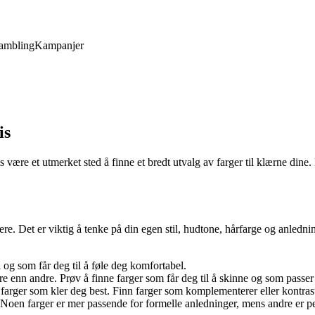
ambling
Kampanjer
is
være et utmerket sted å finne et bredt utvalg av farger til klærne dine.
dere. Det er viktig å tenke på din egen stil, hudtone, hårfarge og anledn
l og som får deg til å føle deg komfortabel.
 enn andre. Prøv å finne farger som får deg til å skinne og som passer 
 farger som kler deg best. Finn farger som komplementerer eller kontrast
 Noen farger er mer passende for formelle anledninger, mens andre er p