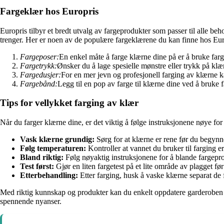
Fargeklær hos Europris
Europris tilbyr et bredt utvalg av fargeprodukter som passer til alle be
trenger. Her er noen av de populære fargeklærene du kan finne hos Eur
Fargeposer:
En enkel måte å farge klærne dine på er å bruke farg
Fargetrykk:
Ønsker du å lage spesielle mønstre eller trykk på klæ
Fargedusjer:
For en mer jevn og profesjonell farging av klærne ka
Fargebånd:
Legg til en pop av farge til klærne dine ved å bruke 
Tips for vellykket farging av klær
Når du farger klærne dine, er det viktig å følge instruksjonene nøye for 
Vask klærne grundig:
Sørg for at klærne er rene før du begynn
Følg temperaturen:
Kontroller at vannet du bruker til farging er
Bland riktig:
Følg nøyaktig instruksjonene for å blande fargeprod
Test først:
Gjør en liten fargetest på et lite område av plagget fø
Etterbehandling:
Etter farging, husk å vaske klærne separat de 
Med riktig kunnskap og produkter kan du enkelt oppdatere garderoben d
spennende nyanser.