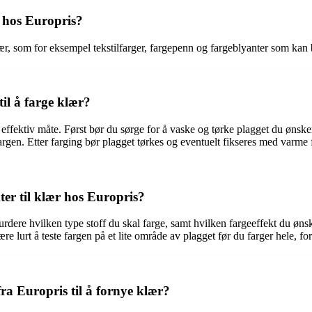
e hos Europris?
r, som for eksempel tekstilfarger, fargepenn og fargeblyanter som kan b
il å farge klær?
g effektiv måte. Først bør du sørge for å vaske og tørke plagget du ønske
gen. Etter farging bør plagget tørkes og eventuelt fikseres med varme for
er til klær hos Europris?
urdere hvilken type stoff du skal farge, samt hvilken fargeeffekt du ønsk
lurt å teste fargen på et lite område av plagget før du farger hele, for å
ra Europris til å fornye klær?