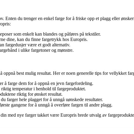
hov. Enten du trenger en enkel farge for å friske opp et plagg eller ønsk
opris:
eposer som enkelt kan blandes og påføres på tekstiler.
rne dine, kan du finne fargetrykk hos Europris.
n fargedusjer være et godt alternativ.
fargebånd i ulike fargetoner og mønstre.
å oppnå best mulig resultat. Her er noen generelle tips for vellykket far
er å farge dem for å oppnå en jevn fargefordeling.
 riktig temperatur i henhold til fargeproduktet.
uktene riktig for ønsket resultat.
r du farger hele plagget for å unngå uønskede resultater.
første gangene for å unngå å overføre fargen til andre plagg.
in med nye farger takket være Europris brede utvalg av fargeprodukter.