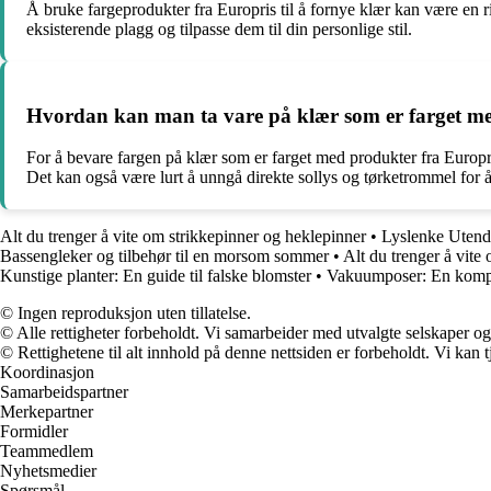
Å bruke fargeprodukter fra Europris til å fornye klær kan være en ri
eksisterende plagg og tilpasse dem til din personlige stil.
Hvordan kan man ta vare på klær som er farget me
For å bevare fargen på klær som er farget med produkter fra Europ
Det kan også være lurt å unngå direkte sollys og tørketrommel for å 
Alt du trenger å vite om strikkepinner og heklepinner
•
Lyslenke Utend
Bassengleker og tilbehør til en morsom sommer
•
Alt du trenger å vite 
Kunstige planter: En guide til falske blomster
•
Vakuumposer: En komple
© Ingen reproduksjon uten tillatelse.
© Alle rettigheter forbeholdt. Vi samarbeider med utvalgte selskaper o
© Rettighetene til alt innhold på denne nettsiden er forbeholdt. Vi ka
Koordinasjon
Samarbeidspartner
Merkepartner
Formidler
Teammedlem
Nyhetsmedier
Spørsmål