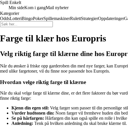
Spill Enkelt
Min side
Kom i gang
Mail nyheter
Kategorier
Odds
Lotteri
Bingo
Poker
Spillemaskiner
Rulett
Strategier
Oppdateringer
G
Farge til klær hos Europris
Velg riktig farge til klærne dine hos Europr
Når du ønsker å friske opp garderoben din med nye farger, kan Europris 
med ulike fargetoner, vil du finne noe passende hos Europris.
Hvordan velge riktig farge til klærne
Når du skal velge farge til klærne dine, er det flere faktorer du bør vur
finne riktig farge:
Kjenn din egen stil:
Velg farger som passer til din personlige sti
Vurder hudtonen din:
Noen farger vil fremheve huden din bedre
Se på hårfargen:
Hårfargen din kan også spille en rolle i hvilke
Anledning:
Tenk på hvilken anledning du skal bruke klærne til.