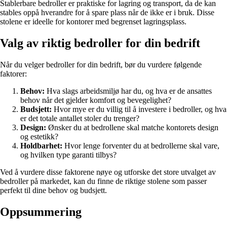
Stablerbare bedroller er praktiske for lagring og transport, da de kan
stables oppå hverandre for å spare plass når de ikke er i bruk. Disse
stolene er ideelle for kontorer med begrenset lagringsplass.
Valg av riktig bedroller for din bedrift
Når du velger bedroller for din bedrift, bør du vurdere følgende
faktorer:
Behov:
Hva slags arbeidsmiljø har du, og hva er de ansattes
behov når det gjelder komfort og bevegelighet?
Budsjett:
Hvor mye er du villig til å investere i bedroller, og hva
er det totale antallet stoler du trenger?
Design:
Ønsker du at bedrollene skal matche kontorets design
og estetikk?
Holdbarhet:
Hvor lenge forventer du at bedrollerne skal vare,
og hvilken type garanti tilbys?
Ved å vurdere disse faktorene nøye og utforske det store utvalget av
bedroller på markedet, kan du finne de riktige stolene som passer
perfekt til dine behov og budsjett.
Oppsummering