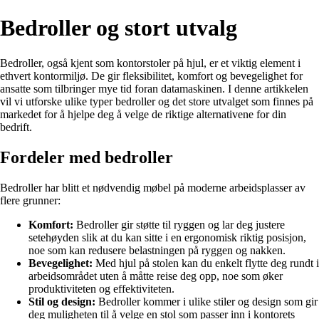
Bedroller og stort utvalg
Bedroller, også kjent som kontorstoler på hjul, er et viktig element i
ethvert kontormiljø. De gir fleksibilitet, komfort og bevegelighet for
ansatte som tilbringer mye tid foran datamaskinen. I denne artikkelen
vil vi utforske ulike typer bedroller og det store utvalget som finnes på
markedet for å hjelpe deg å velge de riktige alternativene for din
bedrift.
Fordeler med bedroller
Bedroller har blitt et nødvendig møbel på moderne arbeidsplasser av
flere grunner:
Komfort:
Bedroller gir støtte til ryggen og lar deg justere
setehøyden slik at du kan sitte i en ergonomisk riktig posisjon,
noe som kan redusere belastningen på ryggen og nakken.
Bevegelighet:
Med hjul på stolen kan du enkelt flytte deg rundt i
arbeidsområdet uten å måtte reise deg opp, noe som øker
produktiviteten og effektiviteten.
Stil og design:
Bedroller kommer i ulike stiler og design som gir
deg muligheten til å velge en stol som passer inn i kontorets