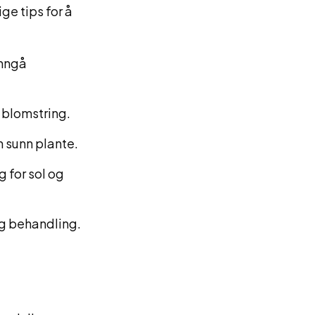
ge tips for å
Unngå
 blomstring.
n sunn plante.
 for sol og
g behandling.