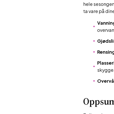
hele sesongen,
ta vare på din
Vannin
overvan
Gjødsli
Rensin
Plasser
skygge
Overvå
Oppsu