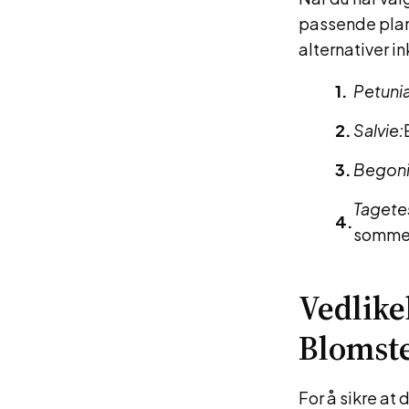
passende plan
alternativer in
Petunia
Salvie:
Begoni
Tagete
somme
Vedlike
Blomste
For å sikre at