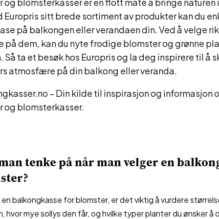
og blomsterkasser er en flott måte å bringe naturen in
d Europris sitt brede sortiment av produkter kan du en
se på balkongen eller verandaen din. Ved å velge rik
re på dem, kan du nyte frodige blomster og grønne pl
 Så ta et besøk hos Europris og la deg inspirere til å 
rs atmosfære på din balkong eller veranda.
kasser.no – Din kilde til inspirasjon og informasjon
 og blomsterkasser.
man tenke på når man velger en balkon
ster?
 en balkongkasse for blomster, er det viktig å vurdere størrel
, hvor mye sollys den får, og hvilke typer planter du ønsker å 