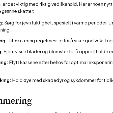
 er det viktig med riktig vedlikehold. Her er noen nytti
e grønne skatter:
g:
Sørg for jevn fuktighet, spesielt i varme perioder. 
ning.
ng:
Tilfør næring regelmessig for å sikre god vekst og
g:
Fjern visne blader og blomster for å opprettholde e
ing:
Flytt kassene etter behov for optimal eksponering
.
king:
Hold øye med skadedyr og sykdommer for tidli
mmering