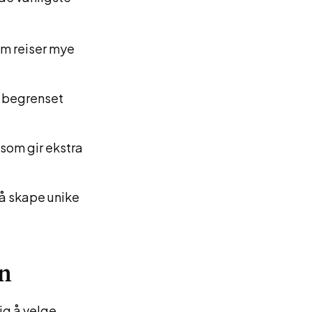
om reiser mye
d begrenset
 som gir ekstra
 å skape unike
en
ig å velge