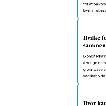
for at balko
kvalitetskass
Hvilke f
sammenl
Blomsterkasse
å henge dem 
grønn oase se
vedlikeholde
Hvor ka