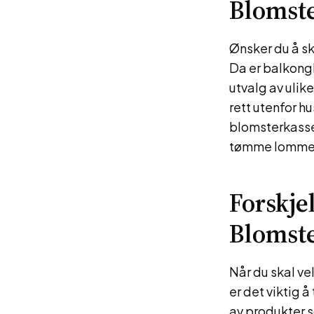
Blomste
Ønsker du å s
Da er balkong
utvalg av ulik
rett utenfor hu
blomsterkasser 
tømme lomme
Forskje
Blomste
Når du skal ve
er det viktig å
av produkter s