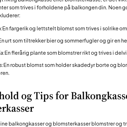
ter som trives i forholdene på balkongen din. Noen 
kluderer:
:
En fargerik og lettstelt blomst som trives i solrike om
En urt som tiltrekker bier og sommerfugler og gir en he
a:
En flerårig plante som blomstrer rikt og trives i delv
s:
En robust blomst som holder skadedyr borte og blo
ren.
hold og Tips for Balkongkass
rkasser
 dine balkongkasser og blomsterkasser blomstrer og t