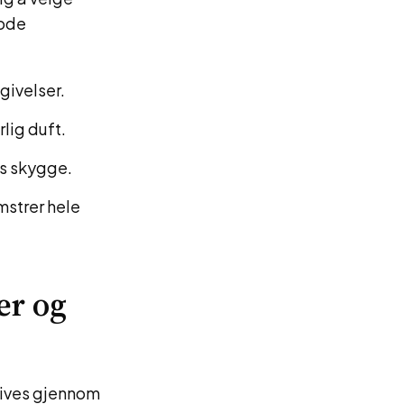
gode
givelser.
rlig duft.
is skygge.
mstrer hele
er og
rives gjennom