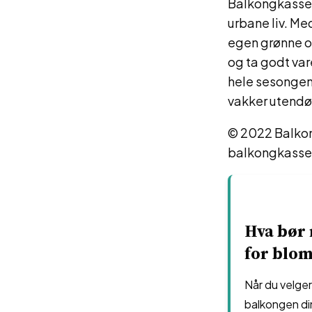
Balkongkasser 
urbane liv. Me
egen grønne oa
og ta godt va
hele sesongen.
vakker utendø
© 2022 Balkong
balkongkasser
Hva bør 
for blom
Når du velger
balkongen din