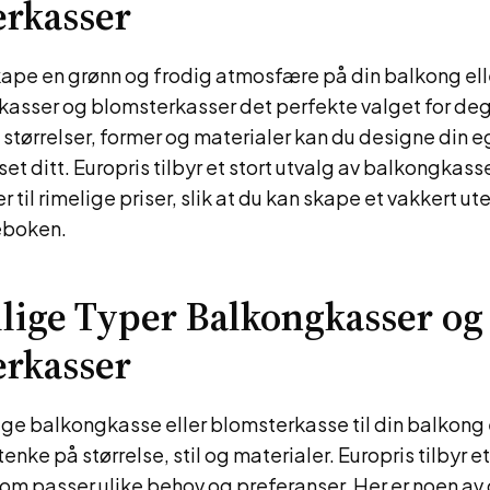
rkasser
kape en grønn og frodig atmosfære på din balkong el
kasser og blomsterkasser det perfekte valget for deg
e størrelser, former og materialer kan du designe din e
set ditt. Europris tilbyr et stort utvalg av balkongkass
til rimelige priser, slik at du kan skape et vakkert ut
boken.
llige Typer Balkongkasser og
rkasser
lge balkongkasse eller blomsterkasse til din balkong 
 tenke på størrelse, stil og materialer. Europris tilbyr et
om passer ulike behov og preferanser. Her er noen av