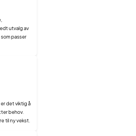
,
edt utvalg av
oe som passer
er det viktig å
tter behov.
e til ny vekst.