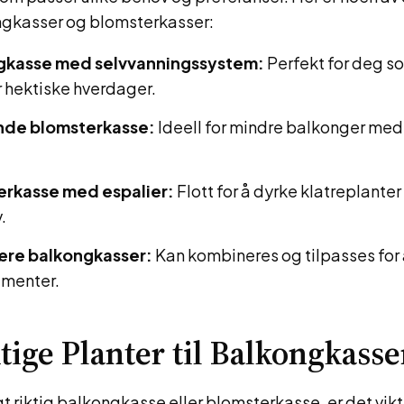
gkasser og blomsterkasser:
gkasse med selvvanningssystem:
Perfekt for deg s
r hektiske hverdager.
de blomsterkasse:
Ideell for mindre balkonger me
erkasse med espalier:
Flott for å dyrke klatreplanter
.
re balkongkasser:
Kan kombineres og tilpasses for
menter.
ktige Planter til Balkongkass
gt riktig balkongkasse eller blomsterkasse, er det vikt