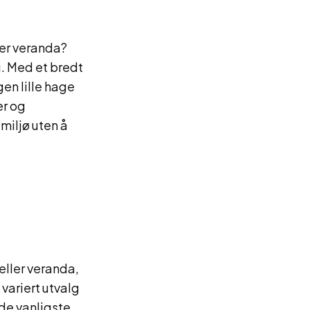
ler veranda?
. Med et bredt
gen lille hage
er og
emiljø uten å
eller veranda,
 variert utvalg
 de vanligste