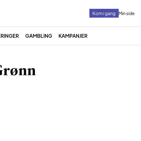
Kom i gang
Min side
RINGER
GAMBLING
KAMPANJER
 Grønn