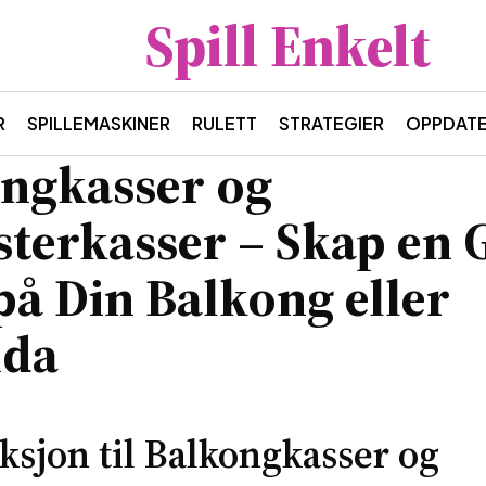
Spill Enkelt
R
SPILLEMASKINER
RULETT
STRATEGIER
OPPDATE
ngkasser og
terkasser – Skap en
på Din Balkong eller
nda
ksjon til Balkongkasser og