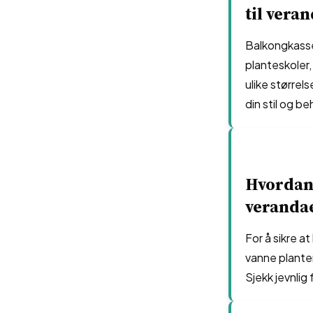
til vera
Balkongkasse
planteskoler,
ulike størrel
din stil og be
Hvordan
verandae
For å sikre a
vanne plante
Sjekk jevnlig