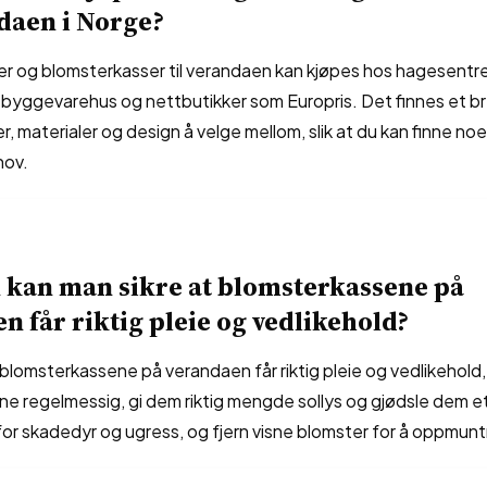
ndaen i Norge?
r og blomsterkasser til verandaen kan kjøpes hos hagesentre
 byggevarehus og nettbutikker som Europris. Det finnes et br
ser, materialer og design å velge mellom, slik at du kan finne n
hov.
 kan man sikre at blomsterkassene på
n får riktig pleie og vedlikehold?
t blomsterkassene på verandaen får riktig pleie og vedlikehold, 
ne regelmessig, gi dem riktig mengde sollys og gjødsle dem e
 for skadedyr og ugress, og fjern visne blomster for å oppmuntr