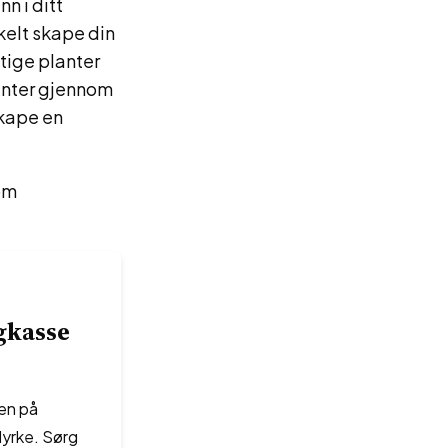
n i ditt
kelt skape din
tige planter
anter gjennom
skape en
 om
gkasse
sen på
dyrke. Sørg