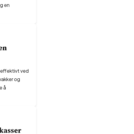
lg en
en
 effektivt ved
vakker og
e å
kasser