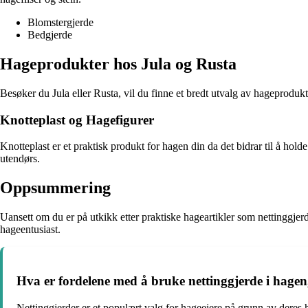
Blomstergjerde
Bedgjerde
Hageprodukter hos Jula og Rusta
Besøker du Jula eller Rusta, vil du finne et bredt utvalg av hageproduk
Knotteplast og Hagefigurer
Knotteplast er et praktisk produkt for hagen din da det bidrar til å ho
utendørs.
Oppsummering
Uansett om du er på utkikk etter praktiske hageartikler som nettinggjer
hageentusiast.
Hva er fordelene med å bruke nettinggjerde i hagen
Nettinggjerder er et populært valg for hageeiere på grunn av deres ho