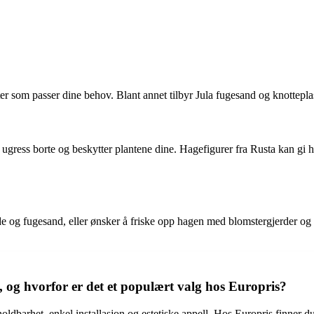
ter som passer dine behov. Blant annet tilbyr Jula fugesand og knottepla
lde ugress borte og beskytter plantene dine. Hagefigurer fra Rusta kan g
de og fugesand, eller ønsker å friske opp hagen med blomstergjerder og h
, og hvorfor er det et populært valg hos Europris?
ldbarhet, enkel installasjon og estetiske appell. Hos Europris finner du 