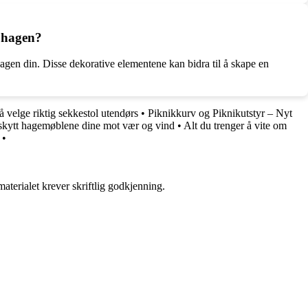
i hagen?
hagen din. Disse dekorative elementene kan bidra til å skape en
å velge riktig sekkestol utendørs
•
Piknikkurv og Piknikutstyr – Nyt
eskytt hagemøblene dine mot vær og vind
•
Alt du trenger å vite om
•
aterialet krever skriftlig godkjenning.