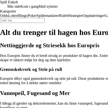
Spill Enkelt
Min side
Kom i gang
Mail nyheter
Kategorier
Odds
Lotteri
Bingo
Poker
Spillemaskiner
Rulett
Strategier
Oppdateringer
G
Alt du trenger til hagen hos Eur
Nettinggjerde og Striesekk hos Europris
Hos Europris finner du et bredt utvalg av produkter til hagen din. Enten d
skape et sikkert miljø for deg og dine kjæledyr.
Grønnskekverk og Strie på rull
Europris tilbyr også grønnskekverk og strie på rull. Disse produktene e
enkel løsning for å dekke større områder.
Vannspeil, Fugesand og Mer
I tillegg til gjerder og dekorelementer, kan du finne vannspeil, fugesan
hagefliser og stein.