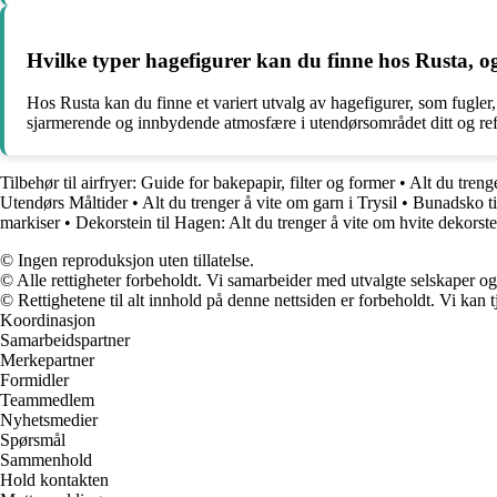
Hvilke typer hagefigurer kan du finne hos Rusta, o
Hos Rusta kan du finne et variert utvalg av hagefigurer, som fugler
sjarmerende og innbydende atmosfære i utendørsområdet ditt og refl
Tilbehør til airfryer: Guide for bakepapir, filter og former
•
Alt du treng
Utendørs Måltider
•
Alt du trenger å vite om garn i Trysil
•
Bunadsko ti
markiser
•
Dekorstein til Hagen: Alt du trenger å vite om hvite dekorste
© Ingen reproduksjon uten tillatelse.
© Alle rettigheter forbeholdt. Vi samarbeider med utvalgte selskaper o
© Rettighetene til alt innhold på denne nettsiden er forbeholdt. Vi ka
Koordinasjon
Samarbeidspartner
Merkepartner
Formidler
Teammedlem
Nyhetsmedier
Spørsmål
Sammenhold
Hold kontakten