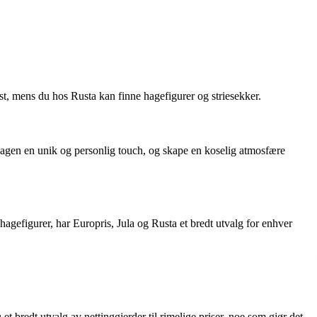
st, mens du hos Rusta kan finne hagefigurer og striesekker.
i hagen en unik og personlig touch, og skape en koselig atmosfære
agefigurer, har Europris, Jula og Rusta et bredt utvalg for enhver
et bredt utvalg av nettinggjerder til rimelige priser, noe som gjør det