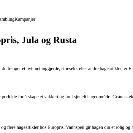
ambling
Kampanjer
opris, Jula og Rusta
u trenger et nytt nettinggjerde, striesekk eller andre hageartikler, er Eu
r perfekte for å skape et vakkert og funksjonelt hageområde. Grønnskekve
d og flere hageartikler hos Europris. Vannspeil gir hagen din et rolig o