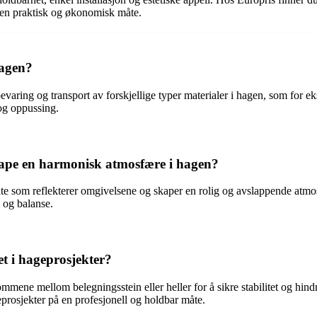
på en praktisk og økonomisk måte.
hagen?
bevaring og transport av forskjellige typer materialer i hagen, som for 
og oppussing.
skape en harmonisk atmosfære i hagen?
ate som reflekterer omgivelsene og skaper en rolig og avslappende atmo
i og balanse.
et i hageprosjekter?
mmene mellom belegningsstein eller heller for å sikre stabilitet og hind
geprosjekter på en profesjonell og holdbar måte.