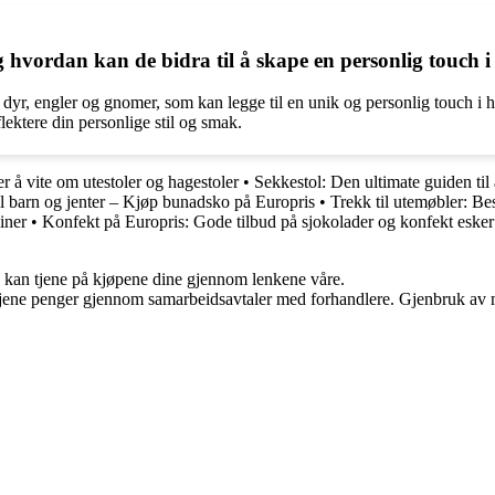
g hvordan kan de bidra til å skape en personlig touch 
, dyr, engler og gnomer, som kan legge til en unik og personlig touch i 
ektere din personlige stil og smak.
er å vite om utestoler og hagestoler
•
Sekkestol: Den ultimate guiden til 
l barn og jenter – Kjøp bunadsko på Europris
•
Trekk til utemøbler: B
iner
•
Konfekt på Europris: Gode tilbud på sjokolader og konfekt esker
g kan tjene på kjøpene dine gjennom lenkene våre.
n tjene penger gjennom samarbeidsavtaler med forhandlere. Gjenbruk av m