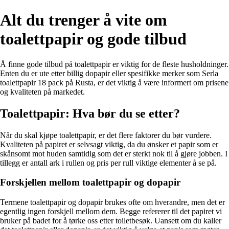
Alt du trenger å vite om
toalettpapir og gode tilbud
Å finne gode tilbud på toalettpapir er viktig for de fleste husholdninger.
Enten du er ute etter billig dopapir eller spesifikke merker som Serla
toalettpapir 18 pack på Rusta, er det viktig å være informert om prisene
og kvaliteten på markedet.
Toalettpapir: Hva bør du se etter?
Når du skal kjøpe toalettpapir, er det flere faktorer du bør vurdere.
Kvaliteten på papiret er selvsagt viktig, da du ønsker et papir som er
skånsomt mot huden samtidig som det er sterkt nok til å gjøre jobben. I
tillegg er antall ark i rullen og pris per rull viktige elementer å se på.
Forskjellen mellom toalettpapir og dopapir
Termene toalettpapir og dopapir brukes ofte om hverandre, men det er
egentlig ingen forskjell mellom dem. Begge refererer til det papiret vi
bruker på badet for å tørke oss etter toiletbesøk. Uansett om du kaller