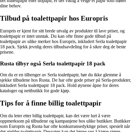
det toalettpapir eller dopapir, er det viktig å velge et papir som møter
dine behov.
Tilbud på toalettpapir hos Europris
Europris er kjent for sitt brede utvalg av produkter til lave priser, og
toalettpapir er intet unntak. Du kan ofte finne gode tilbud på
toalettpapir av ulike merker hos Europris, inkludert Serla toalettpapir
18 pack. Sjekk jevnlig deres tilbudsavdeling for å sikre deg de beste
prisene.
Rusta tilbyr også Serla toalettpapir 18 pack
Om du er en tilhenger av Serla toalettpapir, bør du ikke glemme å
sjekke tilbudene hos Rusta. De har ofte gode priser på Serla-produkter,
inkludert Serla toalettpapir 18 pack. Hold øynene åpne for deres
kataloger og nettbutikk for gode kjøp.
Tips for å finne billig toalettpapir
Om du leter etter billig toalettpapir, kan det være lurt å være
oppmerksom på tilbudene og kampanjene hos ulike butikker. Butikker
som Europris og Rusta har ofte konkurransedyktige priser, spesielt når
det gjelder toalettpapir. Dessuten kan det lønne seg å kjøpe større