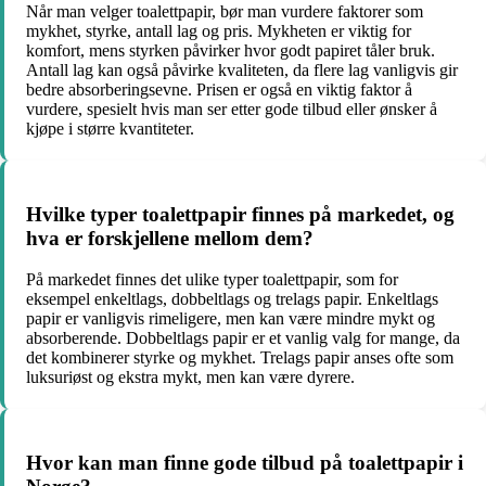
Når man velger toalettpapir, bør man vurdere faktorer som
mykhet, styrke, antall lag og pris. Mykheten er viktig for
komfort, mens styrken påvirker hvor godt papiret tåler bruk.
Antall lag kan også påvirke kvaliteten, da flere lag vanligvis gir
bedre absorberingsevne. Prisen er også en viktig faktor å
vurdere, spesielt hvis man ser etter gode tilbud eller ønsker å
kjøpe i større kvantiteter.
Hvilke typer toalettpapir finnes på markedet, og
hva er forskjellene mellom dem?
På markedet finnes det ulike typer toalettpapir, som for
eksempel enkeltlags, dobbeltlags og trelags papir. Enkeltlags
papir er vanligvis rimeligere, men kan være mindre mykt og
absorberende. Dobbeltlags papir er et vanlig valg for mange, da
det kombinerer styrke og mykhet. Trelags papir anses ofte som
luksuriøst og ekstra mykt, men kan være dyrere.
Hvor kan man finne gode tilbud på toalettpapir i