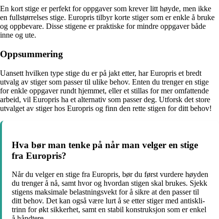
En kort stige er perfekt for oppgaver som krever litt høyde, men ikke
en fullstørrelses stige. Europris tilbyr korte stiger som er enkle å bruke
og oppbevare. Disse stigene er praktiske for mindre oppgaver både
inne og ute.
Oppsummering
Uansett hvilken type stige du er på jakt etter, har Europris et bredt
utvalg av stiger som passer til ulike behov. Enten du trenger en stige
for enkle oppgaver rundt hjemmet, eller et stillas for mer omfattende
arbeid, vil Europris ha et alternativ som passer deg. Utforsk det store
utvalget av stiger hos Europris og finn den rette stigen for ditt behov!
Hva bør man tenke på når man velger en stige
fra Europris?
Når du velger en stige fra Europris, bør du først vurdere høyden
du trenger å nå, samt hvor og hvordan stigen skal brukes. Sjekk
stigens maksimale belastningsvekt for å sikre at den passer til
ditt behov. Det kan også være lurt å se etter stiger med antiskli-
trinn for økt sikkerhet, samt en stabil konstruksjon som er enkel
å håndtere.