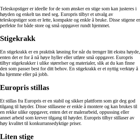
Teleskopstiger er ideelle for de som ønsker en stige som kan justeres i
høyden og enkelt tas med seg. Europris tilbyr et utvalg av
teleskopstiger som er lette, kompakte og enkle å bruke. Disse stigene er
perfekte for både store og små oppgaver rundt hjemmet.
Stigekrakk
En stigekrakk er en praktisk løsning for når du trenger litt ekstra høyde,
enten det er for å nå høye hyller eller utføre små oppgaver. Europris
tilbyr stigekrakker i ulike størrelser og materialer, slik at du kan finne
den som passer best for ditt behov. En stigekrakk er et nyttig verktøy å
ha hjemme eller på jobb.
Europris stillas
Et stillas fra Europris er en stabil og sikker plattform som gir deg god
tilgang til høyder. Disse stillasene er enkle å montere og kan brukes til
en rekke ulike oppgaver, enten det er malerarbeid, oppussing eller
annet arbeid som krever tilgang til høyder. Europris tilbyr stillaser av
høy kvalitet til konkurransedyktige priser.
Liten stige