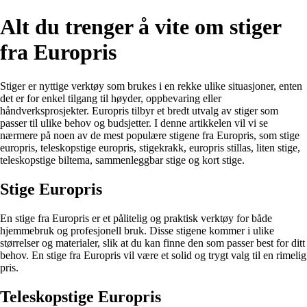
Alt du trenger å vite om stiger
fra Europris
Stiger er nyttige verktøy som brukes i en rekke ulike situasjoner, enten
det er for enkel tilgang til høyder, oppbevaring eller
håndverksprosjekter. Europris tilbyr et bredt utvalg av stiger som
passer til ulike behov og budsjetter. I denne artikkelen vil vi se
nærmere på noen av de mest populære stigene fra Europris, som stige
europris, teleskopstige europris, stigekrakk, europris stillas, liten stige,
teleskopstige biltema, sammenleggbar stige og kort stige.
Stige Europris
En stige fra Europris er et pålitelig og praktisk verktøy for både
hjemmebruk og profesjonell bruk. Disse stigene kommer i ulike
størrelser og materialer, slik at du kan finne den som passer best for ditt
behov. En stige fra Europris vil være et solid og trygt valg til en rimelig
pris.
Teleskopstige Europris