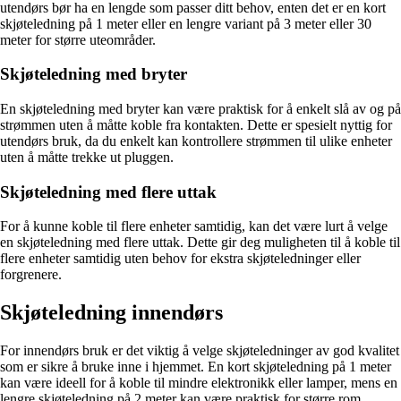
utendørs bør ha en lengde som passer ditt behov, enten det er en kort
skjøteledning på 1 meter eller en lengre variant på 3 meter eller 30
meter for større uteområder.
Skjøteledning med bryter
En skjøteledning med bryter kan være praktisk for å enkelt slå av og på
strømmen uten å måtte koble fra kontakten. Dette er spesielt nyttig for
utendørs bruk, da du enkelt kan kontrollere strømmen til ulike enheter
uten å måtte trekke ut pluggen.
Skjøteledning med flere uttak
For å kunne koble til flere enheter samtidig, kan det være lurt å velge
en skjøteledning med flere uttak. Dette gir deg muligheten til å koble til
flere enheter samtidig uten behov for ekstra skjøteledninger eller
forgrenere.
Skjøteledning innendørs
For innendørs bruk er det viktig å velge skjøteledninger av god kvalitet
som er sikre å bruke inne i hjemmet. En kort skjøteledning på 1 meter
kan være ideell for å koble til mindre elektronikk eller lamper, mens en
lengre skjøteledning på 2 meter kan være praktisk for større rom.