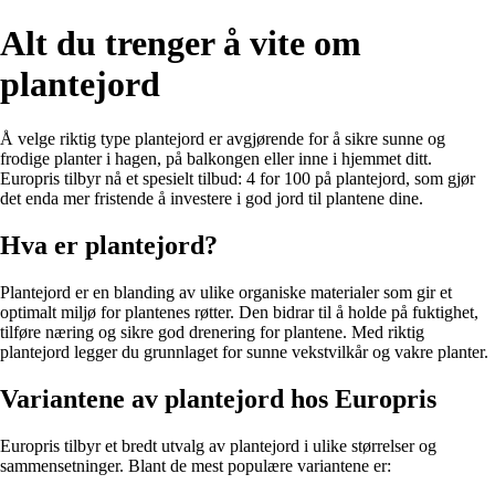
Alt du trenger å vite om
plantejord
Å velge riktig type plantejord er avgjørende for å sikre sunne og
frodige planter i hagen, på balkongen eller inne i hjemmet ditt.
Europris tilbyr nå et spesielt tilbud: 4 for 100 på plantejord, som gjør
det enda mer fristende å investere i god jord til plantene dine.
Hva er plantejord?
Plantejord er en blanding av ulike organiske materialer som gir et
optimalt miljø for plantenes røtter. Den bidrar til å holde på fuktighet,
tilføre næring og sikre god drenering for plantene. Med riktig
plantejord legger du grunnlaget for sunne vekstvilkår og vakre planter.
Variantene av plantejord hos Europris
Europris tilbyr et bredt utvalg av plantejord i ulike størrelser og
sammensetninger. Blant de mest populære variantene er: