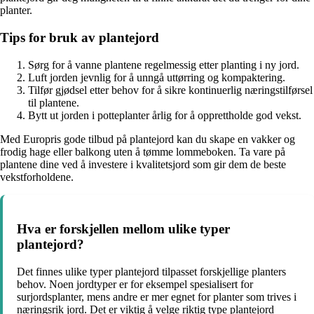
planter.
Tips for bruk av plantejord
Sørg for å vanne plantene regelmessig etter planting i ny jord.
Luft jorden jevnlig for å unngå uttørring og kompaktering.
Tilfør gjødsel etter behov for å sikre kontinuerlig næringstilførsel
til plantene.
Bytt ut jorden i potteplanter årlig for å opprettholde god vekst.
Med Europris gode tilbud på plantejord kan du skape en vakker og
frodig hage eller balkong uten å tømme lommeboken. Ta vare på
plantene dine ved å investere i kvalitetsjord som gir dem de beste
vekstforholdene.
Hva er forskjellen mellom ulike typer
plantejord?
Det finnes ulike typer plantejord tilpasset forskjellige planters
behov. Noen jordtyper er for eksempel spesialisert for
surjordsplanter, mens andre er mer egnet for planter som trives i
næringsrik jord. Det er viktig å velge riktig type plantejord