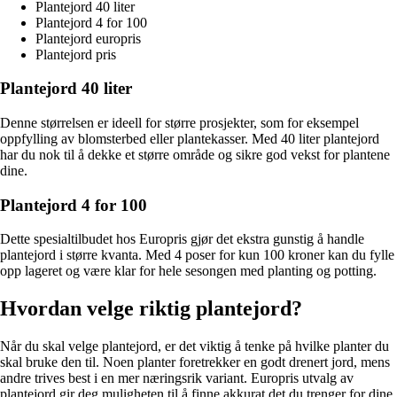
Plantejord 40 liter
Plantejord 4 for 100
Plantejord europris
Plantejord pris
Plantejord 40 liter
Denne størrelsen er ideell for større prosjekter, som for eksempel
oppfylling av blomsterbed eller plantekasser. Med 40 liter plantejord
har du nok til å dekke et større område og sikre god vekst for plantene
dine.
Plantejord 4 for 100
Dette spesialtilbudet hos Europris gjør det ekstra gunstig å handle
plantejord i større kvanta. Med 4 poser for kun 100 kroner kan du fylle
opp lageret og være klar for hele sesongen med planting og potting.
Hvordan velge riktig plantejord?
Når du skal velge plantejord, er det viktig å tenke på hvilke planter du
skal bruke den til. Noen planter foretrekker en godt drenert jord, mens
andre trives best i en mer næringsrik variant. Europris utvalg av
plantejord gir deg muligheten til å finne akkurat det du trenger for dine