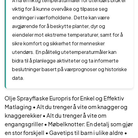
Å ha en riktig temperaturmåler for utendørs bruk er
viktig for å kunne overvåke og tilpasse seg
endringer i værforholdene. Dette kan være
avgjørende for å beskytte planter, dyr og
eiendeler mot ekstreme temperaturer, samt for å
sikre komfort og sikkerhet for mennesker
utendørs. En pålitelig utetemperaturmåler kan
bidra til å planlegge aktiviteter og ta informerte
beslutninger basert på værprognoser og historiske
data.
Olje Sprayflaske Europris for Enkel og Effektiv
Matlaging
•
Alt du trenger å vite om knagger og
knaggerekker
•
Alt du trenger å vite om
engangsgriller
•
Møbelknotter: En detalj som gjør
en stor forskjell
•
Gavetips til barn i ulike aldre
•